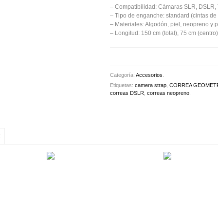
– Compatibilidad: Cámaras SLR, DSLR, 
– Tipo de enganche: standard (cintas de 
– Materiales: Algodón, piel, neopreno y po
– Longitud: 150 cm (total), 75 cm (centro
Categoría:
Accesorios
.
Etiquetas:
camera strap
,
CORREA GEOMETRI
correas DSLR
,
correas neopreno
.
S