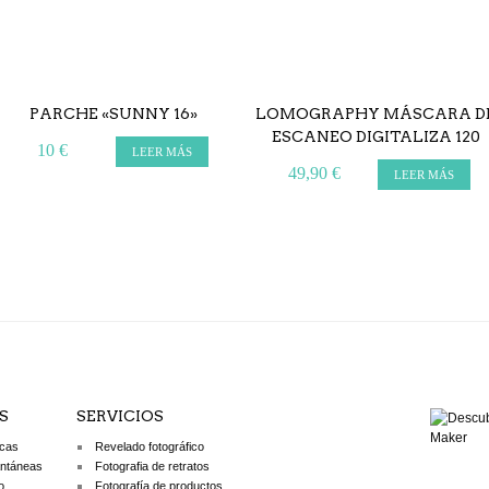
PARCHE «SUNNY 16»
LOMOGRAPHY MÁSCARA D
ESCANEO DIGITALIZA 120
10 €
LEER MÁS
49,90 €
LEER MÁS
S
SERVICIOS
icas
Revelado fotográfico
antáneas
Fotografia de retratos
o
Fotografía de productos