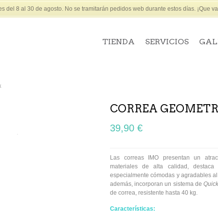
 del 8 al 30 de agosto. No se tramitarán pedidos web durante estos días. ¡Que vay
TIENDA
SERVICIOS
GAL
k
CORREA GEOMETR
39,90 €
Las correas IMO presentan un atrac
materiales de alta calidad, destac
especialmente cómodas y agradables al 
además, incorporan un sistema de
Quick
de correa, resistente hasta 40 kg.
Características: