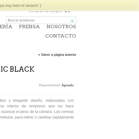
a muy bien el verano! :)
Cesta de la compra
-
0 €
ERÍA
PRENSA
NOSOTROS
CONTACTO
« Volver a página anterior
IC BLACK
Disponibilidad:
Agotado
tivo y elegante diseño, elaboradas con
a su interior de neopreno que las hace
suavizar el peso de la cámara. Las correas
release,
para retirar o cambiar rapidamente