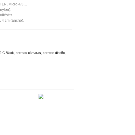
TLR, Micro 4/3…
nylon).
liéster.
), 4 cm (ancho).
C Black
,
correas cámaras
,
correas diseño
,