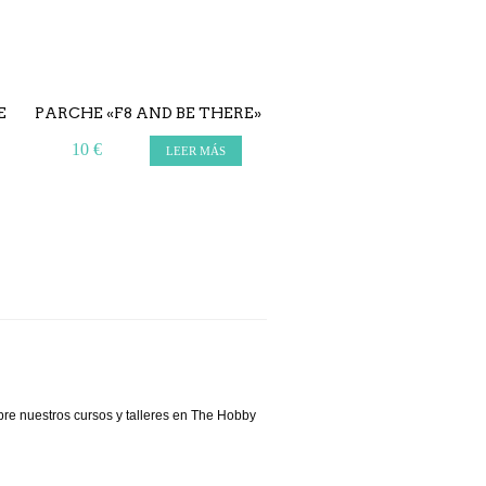
E
PARCHE «F8 AND BE THERE»
CIESTA FRUIT CAPPUC
10 €
65 €
LEER MÁS
LEER MÁ