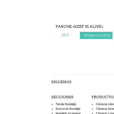
PARCHE «KEEP 35 ALIVE»
10 €
AÑADIR A LA CESTA
SÍGUENOS
SECCIONES
PRODUCTO
Tienda Nostàlgic
Cámaras clás
Acerca de Nostàlgic
Cámaras inst
Nostàlgic en prensa
Cámaras Lom