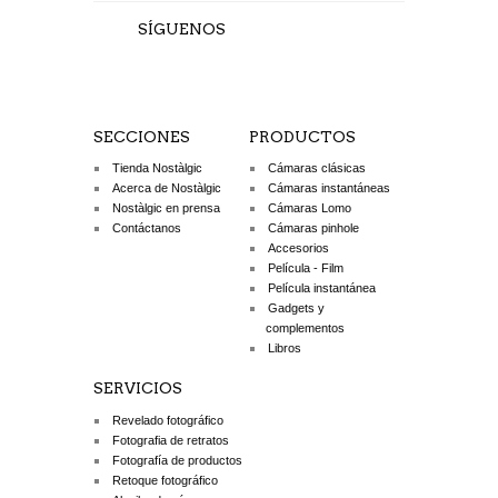
SÍGUENOS
CORREA BRONKEY TOKYO
Nº1 BLACK
39 €
SECCIONES
AÑADIR A LA CESTA
PRODUCTOS
Tienda Nostàlgic
Cámaras clásicas
Acerca de Nostàlgic
Cámaras instantáneas
Nostàlgic en prensa
Cámaras Lomo
Contáctanos
Cámaras pinhole
Accesorios
Película - Film
Película instantánea
Gadgets y
complementos
Libros
SERVICIOS
Revelado fotográfico
CIESTA CORREA BREEZE
Fotografia de retratos
(AZUL)
Fotografía de productos
Retoque fotográfico
34 €
LEER MÁS