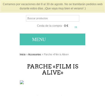
Cerramos por vacaciones del 8 al 30 de agosto. No se tramitarán pedidos web
durante estos días. ¡Que vaya muy bien el verano! :)
Cesta de la compra
-
0 €
MENU
Inicio
»
Accesorios
» Parche «Film is Alive»
PARCHE «FILM IS
ALIVE»