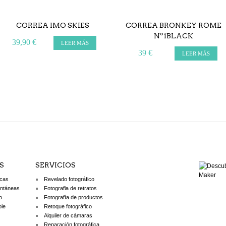
CORREA IMO SKIES
CORREA BRONKEY ROME
Nº1BLACK
39,90 €
LEER MÁS
39 €
LEER MÁS
S
SERVICIOS
icas
Revelado fotográfico
antáneas
Fotografia de retratos
o
Fotografía de productos
ole
Retoque fotográfico
Alquiler de cámaras
Reparación fotográfica