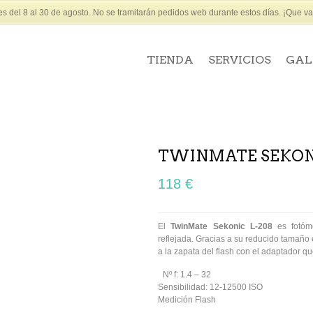
 del 8 al 30 de agosto. No se tramitarán pedidos web durante estos días. ¡Que vay
TIENDA
SERVICIOS
GAL
TWINMATE SEKONI
118 €
El
TwinMate Sekonic L-208
es fotóme
reflejada. Gracias a su reducido tamaño
a la zapata del flash con el adaptador q
Nº f: 1.4 – 32
Sensibilidad: 12-12500 ISO
Medición Flash