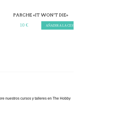
PARCHE «IT WON’T DIE»
NIVEL BURBUJAS (X3
10 €
12 €
AÑADIR A LA CESTA
LEER MÁ