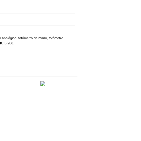
 analógico
,
fotómetro de mano
,
fotómetro
C L-208
.