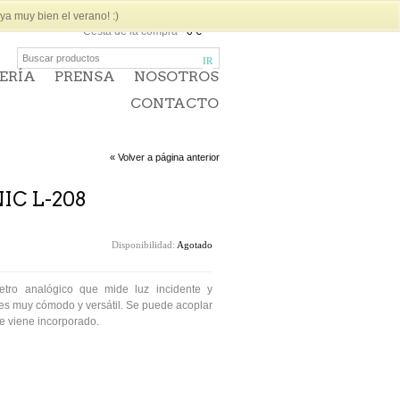
a muy bien el verano! :)
Cesta de la compra
-
0 €
ERÍA
PRENSA
NOSOTROS
CONTACTO
« Volver a página anterior
C L-208
Disponibilidad:
Agotado
tro analógico que mide luz incidente y
 es muy cómodo y versátil. Se puede acoplar
ue viene incorporado.