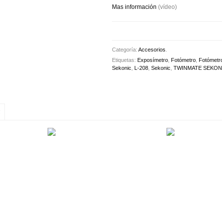
Mas información
(vídeo)
Categoría:
Accesorios
.
Etiquetas:
Exposímetro
,
Fotómetro
,
Fotómetro
Sekonic
,
L-208
,
Sekonic
,
TWINMATE SEKONI
S