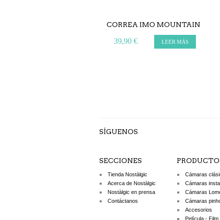
CORREA IMO MOUNTAIN
39,90 €
LEER MÁS
SÍGUENOS
SECCIONES
PRODUCTO
Tienda Nostàlgic
Cámaras clás
Acerca de Nostàlgic
Cámaras inst
Nostàlgic en prensa
Cámaras Lom
Contáctanos
Cámaras pinh
Accesorios
Película - Film