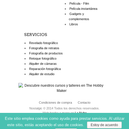
Película - Film
Película instantánea
Gadgets y
complementos
Libros
SERVICIOS
Revelado fotográfico
Fotografia de retratos
Fotografía de productos
Retoque fotográfico
Alquiler de cámaras
Reparación fotográfica
Alquiler de estudio
Condiciones de compra
Contacto
Nostalgic © 2014 Todos los derechos reservados.
Web hecha a mano en
La Nube
Este sitio emplea cookies como ayuda para prestar servicios. Al utilizar
este sitio, estás aceptando el uso de cookies.
Estoy de acuerdo