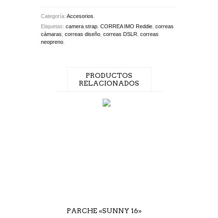
Categoría:
Accesorios
.
Etiquetas:
camera strap
,
CORREA IMO Reddie
,
correas
cámaras
,
correas diseño
,
correas DSLR
,
correas
neopreno
.
PRODUCTOS
RELACIONADOS
PARCHE «SUNNY 16»
PARCHE «F8