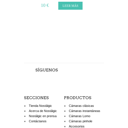
THER
10 €
LEER MÁS
10 €
L
SÍGUENOS
SECCIONES
PRODUCTOS
Tienda Nostàlgic
Cámaras clásicas
Acerca de Nostàlgic
Cámaras instantáneas
Nostàlgic en prensa
Cámaras Lomo
Contáctanos
Cámaras pinhole
Accesorios