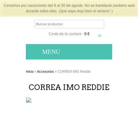
Cerramos por vacaciones del 8 al 30 de agosto. No se tramitarán pedidos web
durante estos días. ¡Que vaya muy bien el verano! :)
Cesta de la compra
-
0 €
MENU
Inicio
»
Accesorios
» CORREA IMO Reddie
CORREA IMO REDDIE