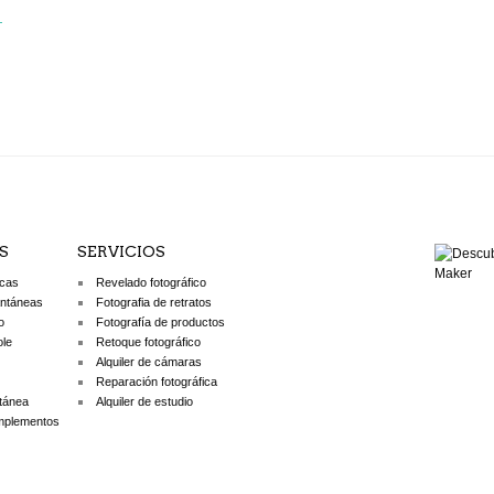
S
SERVICIOS
icas
Revelado fotográfico
antáneas
Fotografia de retratos
o
Fotografía de productos
ole
Retoque fotográfico
Alquiler de cámaras
Reparación fotográfica
ntánea
Alquiler de estudio
mplementos