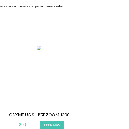
ara clásica
,
cámara compacta
,
cámara réflex
,
OLYMPUS SUPERZOOM 130S
RETO 3D CLASSIC EDI
80 €
140 €
LEER MÁS
AÑADIR A