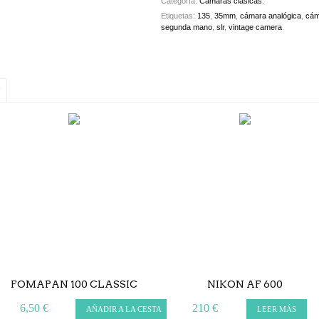
Categoría:
Cámaras clásicas
.
Etiquetas:
135
,
35mm
,
cámara analógica
,
cám
segunda mano
,
slr
,
vintage camera
.
S
FOMAPAN 100 CLASSIC
NIKON AF 600
6,50 €
210 €
AÑADIR A LA CESTA
LEER MÁS