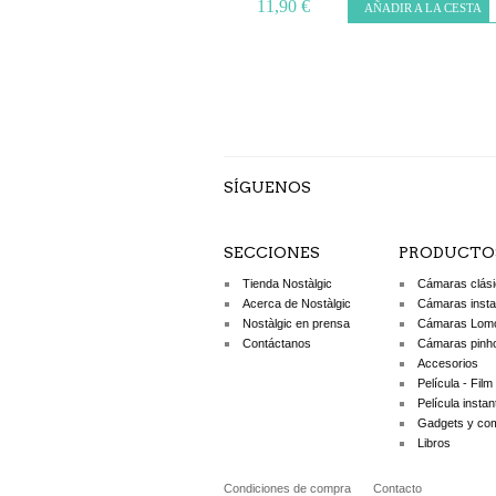
11,90 €
AÑADIR A LA CESTA
SÍGUENOS
SECCIONES
PRODUCTO
Tienda Nostàlgic
Cámaras clás
Acerca de Nostàlgic
Cámaras inst
Nostàlgic en prensa
Cámaras Lom
Contáctanos
Cámaras pinh
Accesorios
Película - Film
Película insta
Gadgets y co
Libros
Condiciones de compra
Contacto