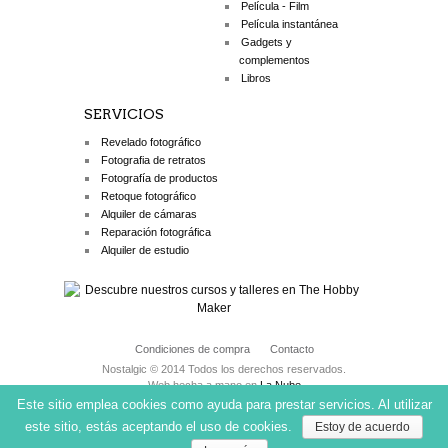
Película - Film
Película instantánea
Gadgets y
complementos
Libros
SERVICIOS
Revelado fotográfico
Fotografia de retratos
Fotografía de productos
Retoque fotográfico
Alquiler de cámaras
Reparación fotográfica
Alquiler de estudio
Condiciones de compra
Contacto
Nostalgic © 2014 Todos los derechos reservados.
Web hecha a mano en
La Nube
Este sitio emplea cookies como ayuda para prestar servicios. Al utilizar
este sitio, estás aceptando el uso de cookies.
Estoy de acuerdo