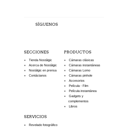
SÍGUENOS
SECCIONES
PRODUCTOS
Tienda Nostàlgic
Cámaras clásicas
Acerca de Nostàlgic
Cámaras instantáneas
Nostàlgic en prensa
Cámaras Lomo
Contáctanos
Cámaras pinhole
Accesorios
Película - Film
Película instantánea
Gadgets y
complementos
Libros
SERVICIOS
Revelado fotográfico