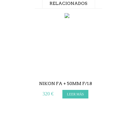
RELACIONADOS
NIKON FA + 50MM F/1.8
PENTAX K100
F/1.
320 €
LEER MÁS
195 €
L