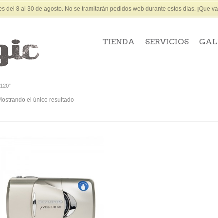
 del 8 al 30 de agosto. No se tramitarán pedidos web durante estos días. ¡Que vay
TIENDA
SERVICIOS
GAL
 120”
ostrando el único resultado