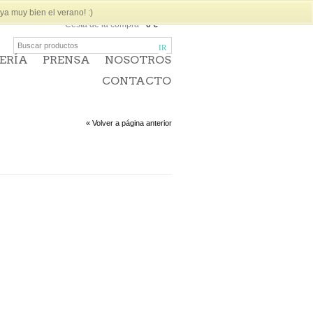
a muy bien el verano! :)
Cesta de la compra
-
0 €
ERÍA
PRENSA
NOSOTROS
CONTACTO
« Volver a página anterior