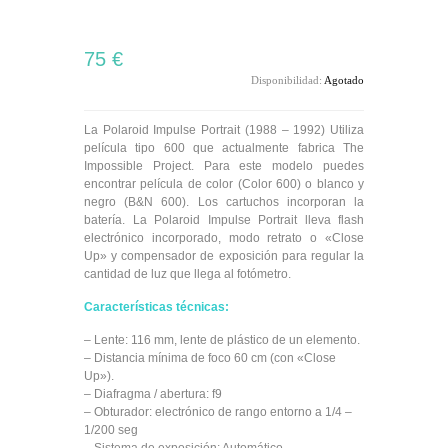
75 €
Disponibilidad:
Agotado
La Polaroid Impulse Portrait (1988 – 1992) Utiliza
película tipo 600 que actualmente fabrica The
Impossible Project. Para este modelo puedes
encontrar película de color (Color 600) o blanco y
negro (B&N 600). Los cartuchos incorporan la
batería. La Polaroid Impulse Portrait lleva flash
electrónico incorporado, modo retrato o «Close
Up» y compensador de exposición para regular la
cantidad de luz que llega al fotómetro.
Características técnicas:
– Lente: 116 mm, lente de plástico de un elemento.
– Distancia mínima de foco 60 cm (con «Close
Up»).
– Diafragma / abertura: f9
– Obturador: electrónico de rango entorno a 1/4 –
1/200 seg