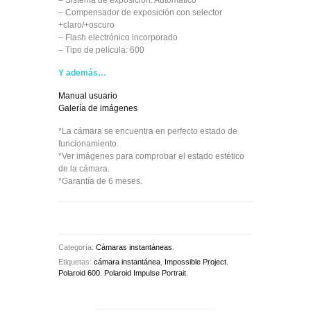
– Sistema de exposición: Automático
– Compensador de exposición con selector
+claro/+oscuro
– Flash electrónico incorporado
– Tipo de película: 600
Y además…
Manual usuario
Galería de imágenes
*La cámara se encuentra en perfecto estado de
funcionamiento.
*Ver imágenes para comprobar el estado estético
de la cámara.
*Garantía de 6 meses.
Categoría:
Cámaras instantáneas
.
Etiquetas:
cámara instantánea
,
Impossible Project
,
Polaroid 600
,
Polaroid Impulse Portrait
.