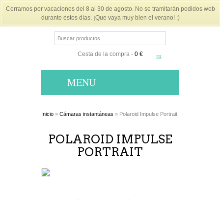
Cerramos por vacaciones del 8 al 30 de agosto. No se tramitarán pedidos web
durante estos días. ¡Que vaya muy bien el verano! :)
Cesta de la compra
-
0 €
MENU
Inicio
»
Cámaras instantáneas
» Polaroid Impulse Portrait
POLAROID IMPULSE
PORTRAIT