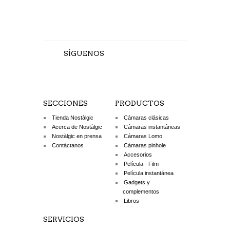
SÍGUENOS
SECCIONES
PRODUCTOS
Tienda Nostàlgic
Cámaras clásicas
Acerca de Nostàlgic
Cámaras instantáneas
Nostàlgic en prensa
Cámaras Lomo
Contáctanos
Cámaras pinhole
Accesorios
Película - Film
Película instantánea
Gadgets y
complementos
Libros
SERVICIOS