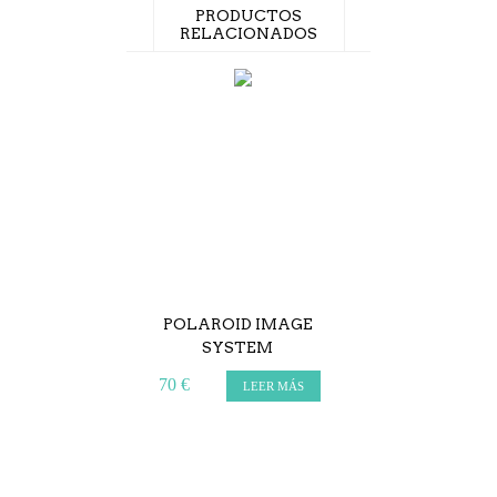
PRODUCTOS
RELACIONADOS
POLAROID IMAGE
POLAROID A
SYSTEM
420
70 €
99 €
LEER MÁS
L