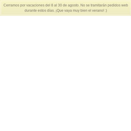
Cerramos por vacaciones del 8 al 30 de agosto. No se tramitarán pedidos web
durante estos días. ¡Que vaya muy bien el verano! :)
Cesta de la compra
-
0 €
Inicio
»
Cámaras clásicas
» OLYMPUS 35 RD
OLYMPUS 35 RD
185 €
Disponibilidad:
Agotado
Olympus 35 RD – Japon, 1975-79
Es la última telemétrica compacta de Olympus que
permite un control manual de la exposición. De