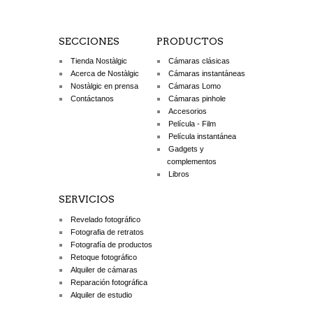
SECCIONES
PRODUCTOS
Tienda Nostàlgic
Cámaras clásicas
Acerca de Nostàlgic
Cámaras instantáneas
Nostàlgic en prensa
Cámaras Lomo
Contáctanos
Cámaras pinhole
Accesorios
Película - Film
Película instantánea
Gadgets y
complementos
Libros
SERVICIOS
Revelado fotográfico
Fotografia de retratos
Fotografía de productos
Retoque fotográfico
Alquiler de cámaras
Reparación fotográfica
Alquiler de estudio