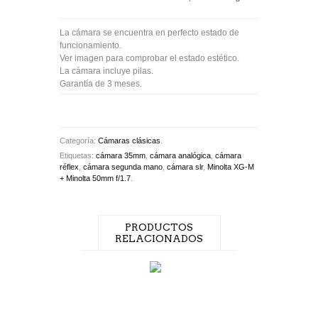
La cámara se encuentra en perfecto estado de
funcionamiento.
Ver imagen para comprobar el estado estético.
La cámara incluye pilas.
Garantía de 3 meses.
Categoría:
Cámaras clásicas
.
Etiquetas:
cámara 35mm
,
cámara analógica
,
cámara
réflex
,
cámara segunda mano
,
cámara slr
,
Minolta XG-M
+ Minolta 50mm f/1.7
.
PRODUCTOS
RELACIONADOS