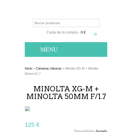
Cesta de la compra
-
0 €
MENU
Inicio
»
Cámaras clásicas
» Minolta XG-M + Minolta
50mm f/1.7
MINOLTA XG-M +
MINOLTA 50MM F/1.7
125 €
Disponibilidad:
Agotado