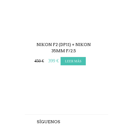
NIKON F2 (DP11) + NIKON
MINOLTA XG1 
35MM F/2.5
50MM F
399 €
145 €
450 €
LEER MÁS
L
SÍGUENOS