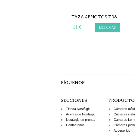
TAZA 4PHOTOS T06
11 €
LEER MÁS
SÍGUENOS
SECCIONES
PRODUCTO
Tienda Nostàlgic
Cámaras clás
Acerca de Nostàlgic
Cámaras inst
Nostàlgic en prensa
Cámaras Lom
Contáctanos
Cámaras pinh
Accesorios