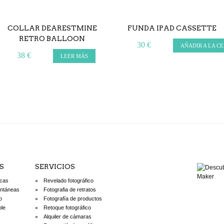
COLLAR DEARESTMINE
FUNDA IPAD CASSETTE
RETRO BALLOON
30 €
AÑADIR A LA C
38 €
LEER MÁS
S
SERVICIOS
icas
Revelado fotográfico
antáneas
Fotografia de retratos
o
Fotografía de productos
ole
Retoque fotográfico
Alquiler de cámaras