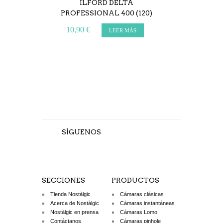
ILFORD DELTA
KODAK GOLD 2
PROFESSIONAL 400 (120)
(36 EXPOSI
10,90 €
12,90 €
LEER MÁS
A
SÍGUENOS
SECCIONES
PRODUCTOS
Tienda Nostàlgic
Cámaras clásicas
Acerca de Nostàlgic
Cámaras instantáneas
Nostàlgic en prensa
Cámaras Lomo
Contáctanos
Cámaras pinhole