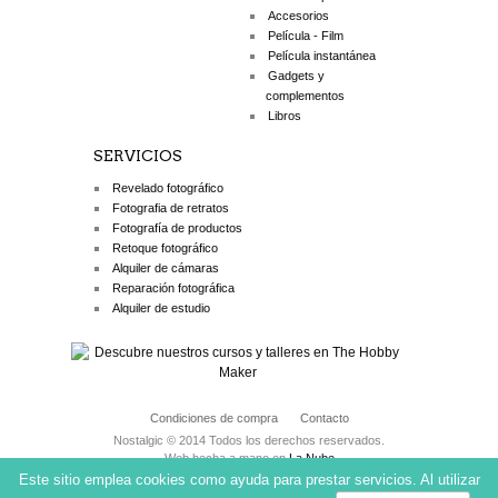
Accesorios
Película - Film
Película instantánea
Gadgets y
complementos
Libros
SERVICIOS
Revelado fotográfico
Fotografia de retratos
Fotografía de productos
Retoque fotográfico
Alquiler de cámaras
Reparación fotográfica
Alquiler de estudio
Condiciones de compra
Contacto
Nostalgic © 2014 Todos los derechos reservados.
Web hecha a mano en
La Nube
Este sitio emplea cookies como ayuda para prestar servicios. Al utilizar