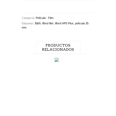
Categoría:
Película - Film
.
Etiquetas:
B&N
,
Ilford film
,
Ilford HP5 Plus
,
película 35
mm
.
PRODUCTOS
RELACIONADOS