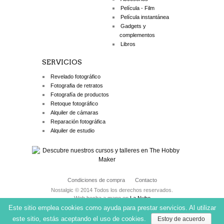
Película - Film
Película instantánea
Gadgets y
complementos
Libros
SERVICIOS
Revelado fotográfico
Fotografia de retratos
Fotografía de productos
Retoque fotográfico
Alquiler de cámaras
Reparación fotográfica
Alquiler de estudio
Condiciones de compra
Contacto
Nostalgic © 2014 Todos los derechos reservados.
Web hecha a mano en
La Nube
Este sitio emplea cookies como ayuda para prestar servicios. Al utilizar
este sitio, estás aceptando el uso de cookies.
Estoy de acuerdo