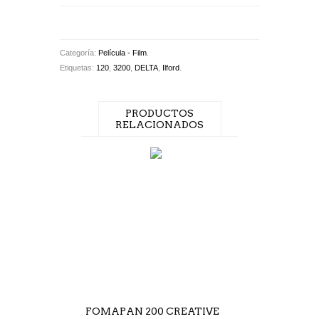
Categoría:
Película - Film
.
Etiquetas:
120
,
3200
,
DELTA
,
Ilford
.
PRODUCTOS
RELACIONADOS
FOMAPAN 200 CREATIVE
LOMOGRAPHY