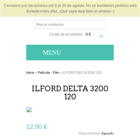
Cerramos por vacaciones del 8 al 30 de agosto. No se tramitarán pedidos web
durante estos días. ¡Que vaya muy bien el verano! :)
Cesta de la compra
-
0 €
MENU
Inicio
»
Película - Film
» ILFORD DELTA 3200 120
ILFORD DELTA 3200
120
12,90 €
Disponibilidad:
Agotado