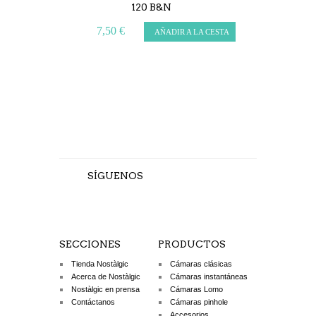
120 B&N
XR 50 200 (35
3
7,50 €
AÑADIR A LA CESTA
32 €
L
SÍGUENOS
SECCIONES
PRODUCTOS
Tienda Nostàlgic
Cámaras clásicas
Acerca de Nostàlgic
Cámaras instantáneas
Nostàlgic en prensa
Cámaras Lomo
Contáctanos
Cámaras pinhole
Accesorios