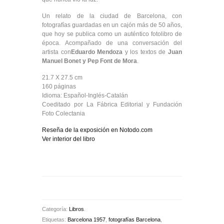
Un relato de la ciudad de Barcelona, con
fotografías guardadas en un cajón más de 50 años,
que hoy se publica como un auténtico fotolibro de
época. Acompañado de una conversación del
artista con
Eduardo Mendoza
y los textos de
Juan
Manuel Bonet y Pep Font de Mora
.
21.7 X 27.5 cm
160 páginas
Idioma: Español-Inglés-Catalán
Coeditado por La Fábrica Editorial y Fundación
Foto Colectania
Reseña de la exposición en Notodo.com
Ver interior del libro
Categoría:
Libros
.
Etiquetas:
Barcelona 1957
,
fotografías Barcelona
,