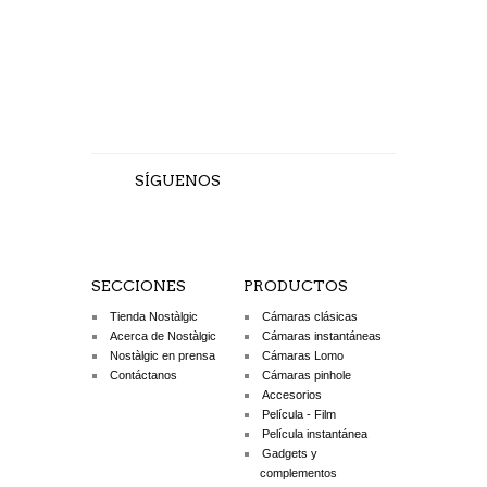
SÍGUENOS
TÉCNICAS AVANZADAS DE
REVELADO Y POSITIVADO
43 €
SECCIONES
LEER MÁS
PRODUCTOS
Tienda Nostàlgic
Cámaras clásicas
Acerca de Nostàlgic
Cámaras instantáneas
Nostàlgic en prensa
Cámaras Lomo
Contáctanos
Cámaras pinhole
Accesorios
Película - Film
Película instantánea
Gadgets y
complementos