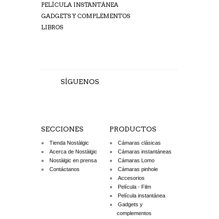
PELÍCULA INSTANTÁNEA
GADGETS Y COMPLEMENTOS
LIBROS
SÍGUENOS
SECCIONES
PRODUCTOS
Tienda Nostàlgic
Cámaras clásicas
Acerca de Nostàlgic
Cámaras instantáneas
Nostàlgic en prensa
Cámaras Lomo
Contáctanos
Cámaras pinhole
Accesorios
Película - Film
Película instantánea
Gadgets y
complementos