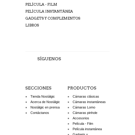
PELÍCULA - FILM
PELÍCULA INSTANTÁNEA
GADGETS Y COMPLEMENTOS
LIBROS
SÍGUENOS
SECCIONES
PRODUCTOS
Tienda Nostàlgic
Cámaras clásicas
Acerca de Nostàlgic
Cámaras instantáneas
Nostàlgic en prensa
Cámaras Lomo
Contáctanos
Cámaras pinhole
Accesorios
Película - Film
Película instantánea
Gadgets y