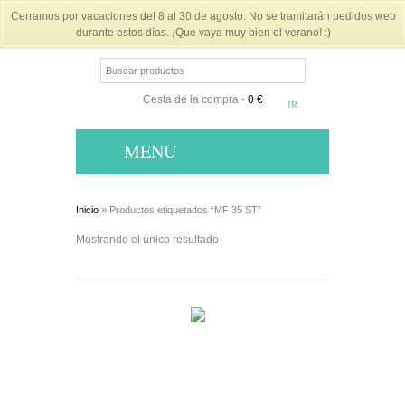
Cerramos por vacaciones del 8 al 30 de agosto. No se tramitarán pedidos web
durante estos días. ¡Que vaya muy bien el verano! :)
Cesta de la compra
-
0 €
MENU
Inicio
» Productos etiquetados “MF 35 ST”
Mostrando el único resultado