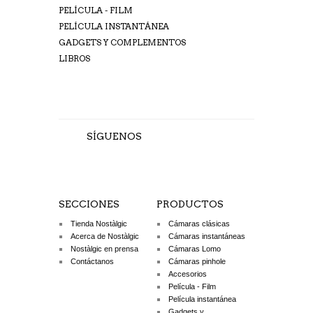
PELÍCULA - FILM
PELÍCULA INSTANTÁNEA
GADGETS Y COMPLEMENTOS
LIBROS
SÍGUENOS
SECCIONES
PRODUCTOS
Tienda Nostàlgic
Cámaras clásicas
Acerca de Nostàlgic
Cámaras instantáneas
Nostàlgic en prensa
Cámaras Lomo
Contáctanos
Cámaras pinhole
Accesorios
Película - Film
Película instantánea
Gadgets y