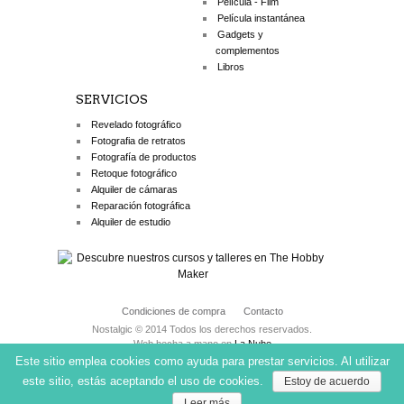
Película - Film
Película instantánea
Gadgets y
complementos
Libros
SERVICIOS
Revelado fotográfico
Fotografia de retratos
Fotografía de productos
Retoque fotográfico
Alquiler de cámaras
Reparación fotográfica
Alquiler de estudio
Condiciones de compra
Contacto
Nostalgic © 2014 Todos los derechos reservados.
Web hecha a mano en
La Nube
Este sitio emplea cookies como ayuda para prestar servicios. Al utilizar
este sitio, estás aceptando el uso de cookies.
Estoy de acuerdo
Leer más