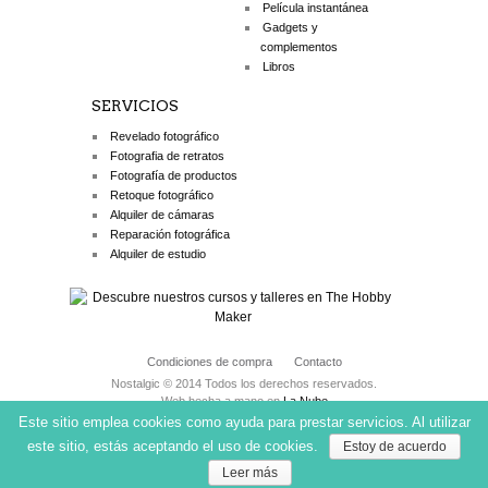
Película instantánea
Gadgets y
complementos
Libros
SERVICIOS
Revelado fotográfico
Fotografia de retratos
Fotografía de productos
Retoque fotográfico
Alquiler de cámaras
Reparación fotográfica
Alquiler de estudio
Condiciones de compra
Contacto
Nostalgic © 2014 Todos los derechos reservados.
Web hecha a mano en
La Nube
Este sitio emplea cookies como ayuda para prestar servicios. Al utilizar
este sitio, estás aceptando el uso de cookies.
Estoy de acuerdo
Leer más