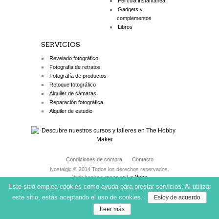
Película instantánea
Gadgets y
complementos
Libros
SERVICIOS
Revelado fotográfico
Fotografia de retratos
Fotografía de productos
Retoque fotográfico
Alquiler de cámaras
Reparación fotográfica
Alquiler de estudio
Condiciones de compra
Contacto
Nostalgic © 2014 Todos los derechos reservados.
Web hecha a mano en
La Nube
Este sitio emplea cookies como ayuda para prestar servicios. Al utilizar
este sitio, estás aceptando el uso de cookies.
Estoy de acuerdo
Leer más