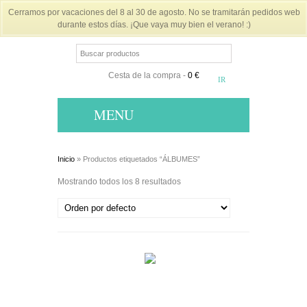
Cerramos por vacaciones del 8 al 30 de agosto. No se tramitarán pedidos web
durante estos días. ¡Que vaya muy bien el verano! :)
Cesta de la compra
-
0 €
MENU
Inicio
» Productos etiquetados “ÁLBUMES”
Mostrando todos los 8 resultados