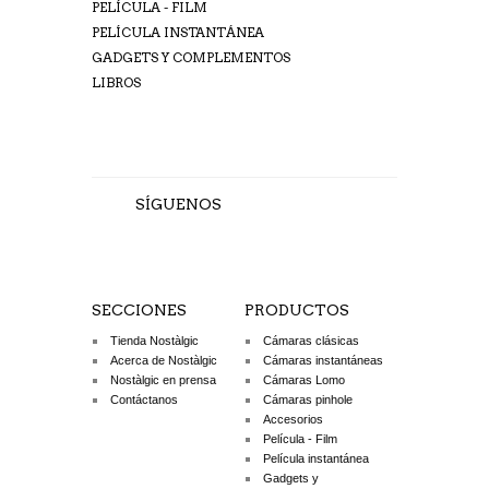
PELÍCULA - FILM
PELÍCULA INSTANTÁNEA
GADGETS Y COMPLEMENTOS
LIBROS
SÍGUENOS
SECCIONES
PRODUCTOS
Tienda Nostàlgic
Cámaras clásicas
Acerca de Nostàlgic
Cámaras instantáneas
Nostàlgic en prensa
Cámaras Lomo
Contáctanos
Cámaras pinhole
Accesorios
Película - Film
Película instantánea
Gadgets y