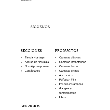
SÍGUENOS
SECCIONES
PRODUCTOS
Tienda Nostàlgic
Cámaras clásicas
Acerca de Nostàlgic
Cámaras instantáneas
Nostàlgic en prensa
Cámaras Lomo
Contáctanos
Cámaras pinhole
Accesorios
Película - Film
Película instantánea
Gadgets y
complementos
Libros
SERVICIOS