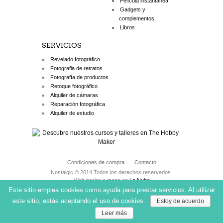
Película instantánea
Gadgets y
complementos
Libros
SERVICIOS
Revelado fotográfico
Fotografia de retratos
Fotografía de productos
Retoque fotográfico
Alquiler de cámaras
Reparación fotográfica
Alquiler de estudio
Condiciones de compra
Contacto
Nostalgic © 2014 Todos los derechos reservados.
Web hecha a mano en
La Nube
Este sitio emplea cookies como ayuda para prestar servicios. Al utilizar
este sitio, estás aceptando el uso de cookies.
Estoy de acuerdo
Leer más