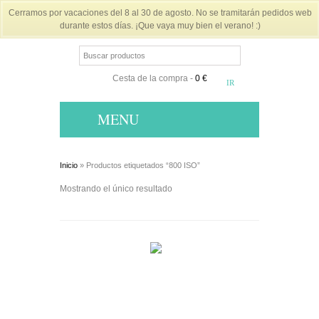
Cerramos por vacaciones del 8 al 30 de agosto. No se tramitarán pedidos web
durante estos días. ¡Que vaya muy bien el verano! :)
Cesta de la compra
-
0 €
MENU
Inicio
» Productos etiquetados “800 ISO”
Mostrando el único resultado