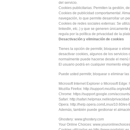
del servicio.
Cookies publicitarias: Permiten la gestión, de
Cookies de publicidad comportamental: Almac
navegación, lo que permite desarrollar un per
Cookies de redes sociales externas: Se utiliz
linkedIn, etc..) y que se generen únicamente 
regula por la política de privacidad de la pla
Desactivación y eliminación de cookies
Tienes la opción de permitir, bloquear o elim
desactivar cookies, algunos de los servicios 
normalmente puede hacerse desde el menú H
El usuario podrá en cualquier momento elegir
Puede usted permitir, bloquear o eliminar la
Microsoft Internet Explorer o Microsoft Edge:
Mozilla Firefox: http://support.mozilla.org/e
Chrome: https://support.google.com/account
Safari: http://safari.helpmax.net/es/privacid
Opera: http://help.opera.com/Linux/10.60/es-
Además, también puede gestionar el almacén
Ghostery: www.ghostery.com
Your Online Choices: www.youronlinechoices
Cookies utilizadas en http://www.nostalgic.es