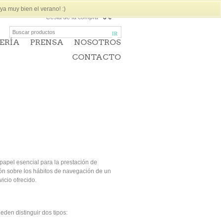
a muy bien el verano! :)
Cesta de la compra
-
0 €
ERÍA
PRENSA
NOSOTROS
CONTACTO
apel esencial para la prestación de
ión sobre los hábitos de navegación de un
icio ofrecido.
den distinguir dos tipos: