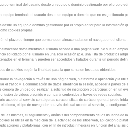
quipo terminal del usuario desde un equipo o dominio gestionado por el propio edit
l equipo terminal del usuario desde un equipo o dominio que no es gestionado por e
s desde un equipo o dominio gestionado por el propio editor pero la información 
como cookies propias.
gún el plazo de tiempo que permanecen almacenadas en el navegador del cliente, 
y almacenar datos mientras el usuario accede a una página web. Se suelen emple
icio solicitado por el usuario en una sola ocasión (p.e. una lista de productos adqui
enados en el terminal y pueden ser accedidos y tratados durante un periodo defini
tipos de cookies según la finalidad para la que se traten los datos obtenidos:
uario la navegación a través de una página web, plataforma o aplicación y la utiliz
ar el tráfico y la comunicación de datos, identificar la sesión, acceder a partes de
e compra de un pedido, realizar la solicitud de inscripción o participación en un ev
difusión de vídeos o sonido o compartir contenidos a través de redes sociales.
io acceder al servicio con algunas características de carácter general predefinidas
el idioma, el tipo de navegador a través del cual accede al servicio, la configurac
 de las mismas, el seguimiento y análisis del comportamiento de los usuarios de lo
kies se utiliza en la medición de la actividad de los sitios web, aplicación o plata
aplicaciones y plataformas, con el fin de introducir mejoras en función del análisis