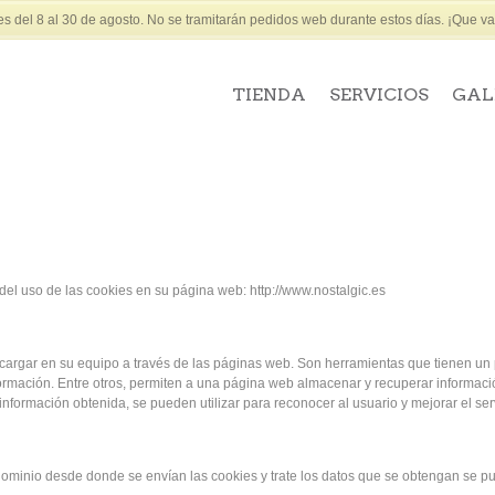
 del 8 al 30 de agosto. No se tramitarán pedidos web durante estos días. ¡Que vay
TIENDA
SERVICIOS
GAL
el uso de las cookies en su página web: http://www.nostalgic.es
argar en su equipo a través de las páginas web. Son herramientas que tienen un p
formación. Entre otros, permiten a una página web almacenar y recuperar informac
nformación obtenida, se pueden utilizar para reconocer al usuario y mejorar el serv
ominio desde donde se envían las cookies y trate los datos que se obtengan se pue