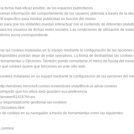
 la forma más eficaz posible, de los espacios publicitarios.
enan información del comportamiento de los usuarios obtenida a través de la obs
fil específico para mostrar publicidad en función del mismo.
an para que los visitantes puedan interactuar con el contenido de diferentes platafo
para los usuarios de dichas redes sociales. Las condiciones de utilización de estas
taforma social correspondiente.
inar las cookies instaladas en tu equipo mediante la configuración de las opciones
disponibles podrían dejar de estar operativos. La forma de deshabilitar las cookie
erramientas u Opciones. También puede consultarse el menú de Ayuda del naveg
 qué cookies quiere que funcionen en este sitio web.
s cookies instaladas en su equipo mediante la configuración de las opciones del n
 http://windows.microsoft.com/es-es/windows-vista/Block-or-allow-cookies
s/kb/impedir-que-los-sitios-web-guarden-sus-preferencia
s/answer/61416?hl=es
ad-y-seguridad/como-gestionar-las-cookies/
ES/cookies.html
 de cookies en su navegador a través de herramientas como las siguientes:
.com/es/