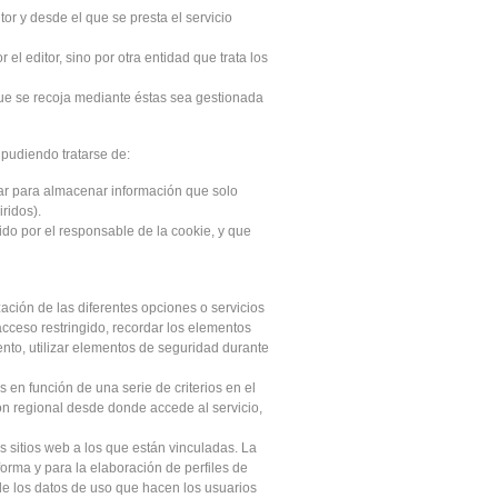
or y desde el que se presta el servicio
l editor, sino por otra entidad que trata los
que se recoja mediante éstas sea gestionada
pudiendo tratarse de:
ar para almacenar información que solo
ridos).
do por el responsable de la cookie, y que
ación de las diferentes opciones o servicios
 acceso restringido, recordar los elementos
ento, utilizar elementos de seguridad durante
 en función de una serie de criterios en el
ión regional desde donde accede al servicio,
s sitios web a los que están vinculadas. La
forma y para la elaboración de perfiles de
 de los datos de uso que hacen los usuarios