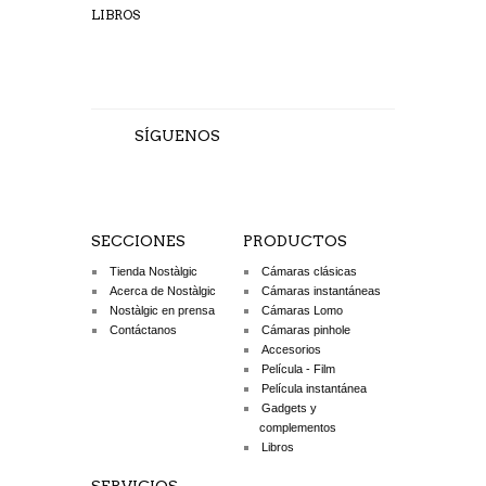
LIBROS
SÍGUENOS
SECCIONES
PRODUCTOS
Tienda Nostàlgic
Cámaras clásicas
Acerca de Nostàlgic
Cámaras instantáneas
Nostàlgic en prensa
Cámaras Lomo
Contáctanos
Cámaras pinhole
Accesorios
Película - Film
Película instantánea
Gadgets y
complementos
Libros