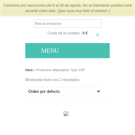
Cerramos por vacaciones del 8 al 30 de agosto. No se tramitarán pedidos web
durante estos días. ¡Que vaya muy bien el verano! :)
Cesta de la compra
-
0 €
MENU
Inicio
» Productos etiquetados “type 100”
Mostrando todos los 2 resultados